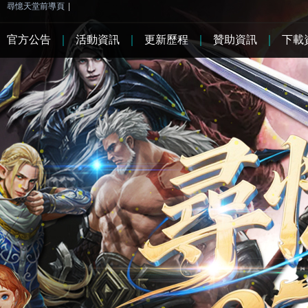
尋憶天堂前導頁
|