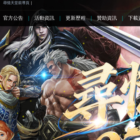
尋憶天堂前導頁
|