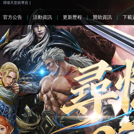
尋憶天堂前導頁
|