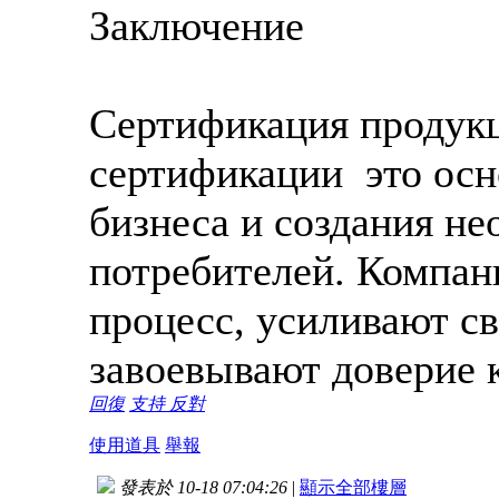
Заключение
Сертификация продукц
сертификации это осн
бизнеса и создания не
потребителей. Компани
процесс, усиливают с
завоевывают доверие 
回復
支持
反對
使用道具
舉報
發表於 10-18 07:04:26
|
顯示全部樓層