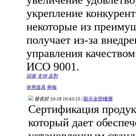
укрепление конкурен
некоторые из преимущ
получает из-за внедр
управления качеством
ИСО 9001.
回復
支持
反對
使用道具
舉報
發表於 10-18 10:43:15
|
顯示全部樓層
Сертификация продук
который дает обеспеч
установленным станда