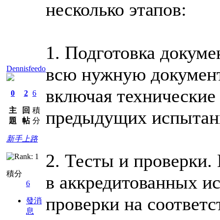
несколько этапов:
1. Подготовка докуме
всю нужную документ
Dennisfeedo
включая технические
0
2
6
主
回
積
предыдущих испытан
題
帖
分
新手上路
2. Тесты и проверки.
積分
в аккредитованных и
6
проверки на соответс
發消
息