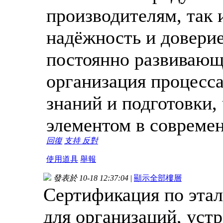
производителям, так 
надёжность и довери
постоянно развивающи
организация процесса
знаний и подготовки,
элементом в современ
回復
支持
反對
使用道具
舉報
發表於 10-18 12:37:04
|
顯示全部樓層
Сертификация по эта
для организаций, уст