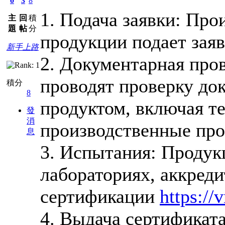
0
3
8
1. Подача заявки: Пр
主
回
積
題
帖
分
продукции подает заяв
新手上路
2. Документарная про
проводят проверку док
積分
8
продуктом, включая т
發
消
производственные про
息
3. Испытания: Продук
лабораториях, аккред
сертификации
https://v
4. Выдача сертификата