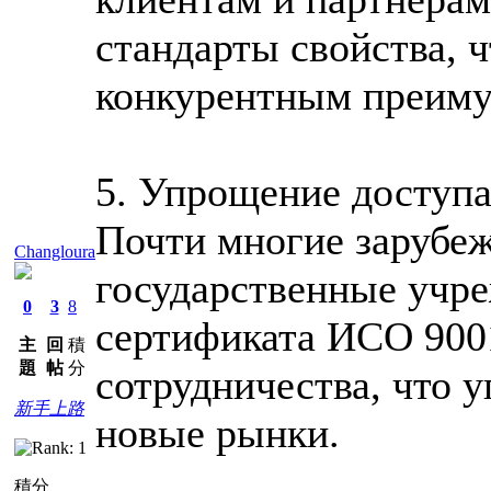
стандарты свойства, 
конкурентным преим
5. Упрощение доступ
Почти многие зарубе
Changloura
государственные учр
0
3
8
сертификата ИСО 9001
主
回
積
題
帖
分
сотрудничества, что 
新手上路
новые рынки.
積分