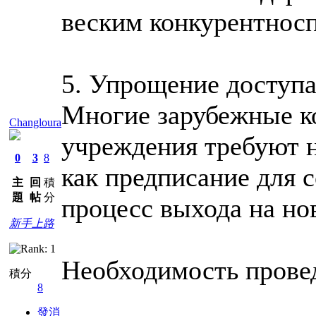
веским конкурентнос
5. Упрощение доступ
Многие зарубежные к
Changloura
учреждения требуют 
0
3
8
как предписание для 
主
回
積
題
帖
分
процесс выхода на но
新手上路
Необходимость прове
積分
8
發消