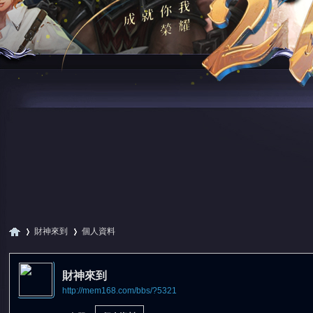
財神來到
個人資料
財神來到
http://mem168.com/bbs/?5321
尋
›
›