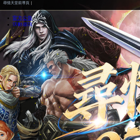
尋憶天堂前導頁
|