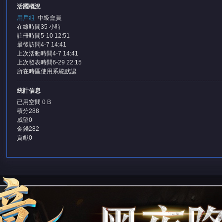
活躍概況
用戶組
中級會員
在線時間
35 小時
註冊時間
5-10 12:51
最後訪問
4-7 14:41
上次活動時間
4-7 14:41
堂
上次發表時間
6-29 22:15
所在時區
使用系統默認
統計信息
已用空間
0 B
積分
288
威望
0
金錢
282
貢獻
0