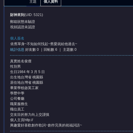
主題
個人資料
財神來到
(UID: 5321)
郵箱狀態
未驗證
視頻認證
未認證
個人簽名
依舊單身~不知如何找起~舊愛就給他過去~
統計信息
好友數 0
|
回帖數 6
|
主題數 0
憶
真實姓名
俊傑
性別
男
生日
1984 年 3 月 5 日
出生地
台灣省 桃園縣
居住地
台灣省 桃園縣
畢業學校
啟英工家
學歷
中學
公司
餐廳
職業
服務生
職位
員工
天
交友目的
努力向上交謹慎
個人主頁
http://
興趣愛好
喜歡創作歌詞~創作完美的祝福詞語~