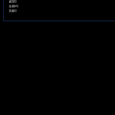
威望
0
金錢
45
貢獻
0
堂