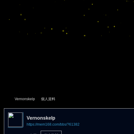
Vernonskelp
個人資料
Vernonskelp
https://mem168.com/bbs/?61382
尋
›
›