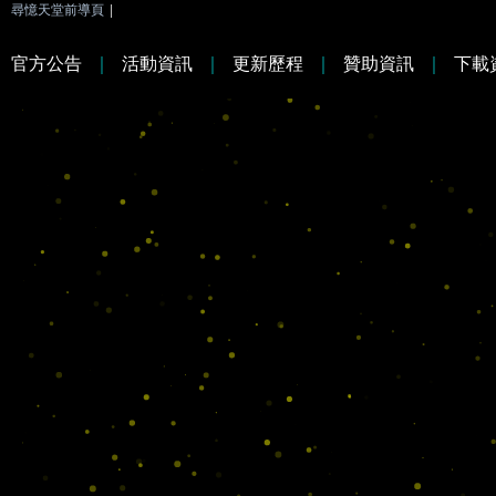
尋憶天堂前導頁
|