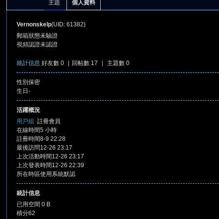
主題
個人資料
Vernonskelp
(UID: 61382)
郵箱狀態
未驗證
視頻認證
未認證
統計信息
好友數 0
|
回帖數 17
|
主題數 0
性別
保密
憶
生日
-
活躍概況
用戶組
註冊會員
在線時間
5 小時
註冊時間
8-9 22:28
最後訪問
12-26 23:17
上次活動時間
12-26 23:17
上次發表時間
12-26 22:39
所在時區
使用系統默認
天
統計信息
已用空間
0 B
積分
62