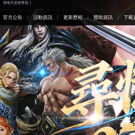
尋憶天堂前導頁
|