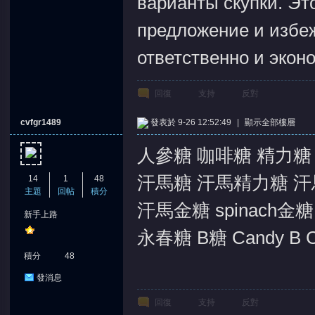
варианты скупки. Эт
предложение и избеж
ответственно и экон
回復
支持
反對
cvfgr1489
發表於 9-26 12:52:49
|
顯示全部樓層
人參糖 咖啡糖 精力糖
汗馬糖 汗馬精力糖 汗
14
1
48
主題
回帖
積分
汗馬金糖 spinach金
新手上路
永春糖 B糖 Candy B Can
積分
48
發消息
回復
支持
反對