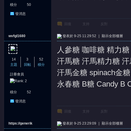
積分
50
發消息
回復
支持
反對
wvfgl1680
發表於 9-25 11:29:52
|
顯示全部樓層
人參糖 咖啡糖 精力糖
汗馬糖 汗馬精力糖 汗
14
3
52
主題
回帖
積分
汗馬金糖 spinach金
註冊會員
永春糖 B糖 Candy B Can
積分
52
發消息
回復
支持
反對
https://generik
發表於 9-25 23:29:09
|
顯示全部樓層