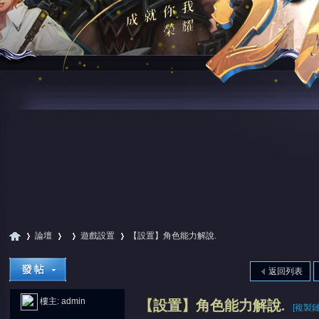
論壇
遊戲設置
【設置】角色能力解說.
返回列表
尋
»
›
›
›
樓主:
admin
【設置】角色能力解說.
[複製鏈