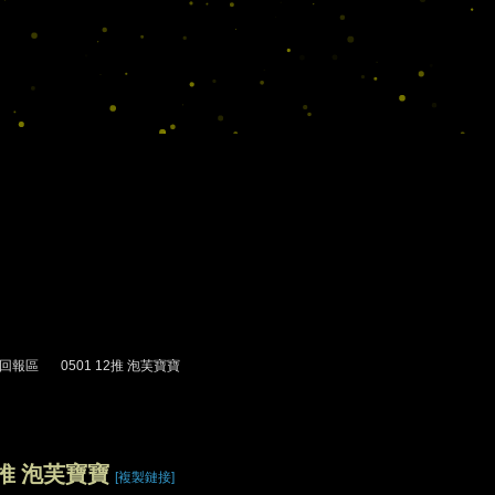
回報區
0501 12推 泡芙寶寶
›
12推 泡芙寶寶
[複製鏈接]