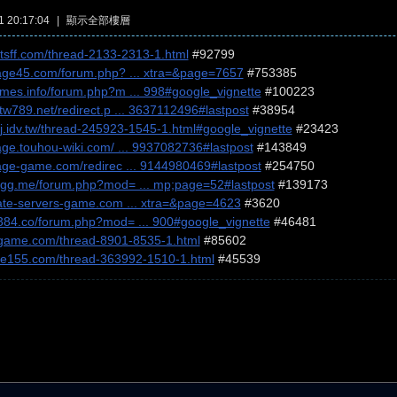
 20:17:04
|
顯示全部樓層
mtsff.com/thread-2133-2313-1.html
#92799
neage45.com/forum.php? ... xtra=&page=7657
#753385
games.info/forum.php?m ... 998#google_vignette
#100223
.tw789.net/redirect.p ... 3637112496#lastpost
#38954
dj.idv.tw/thread-245923-1545-1.html#google_vignette
#23423
eage.touhou-wiki.com/ ... 9937082736#lastpost
#143849
neage-game.com/redirec ... 9144980469#lastpost
#254750
.7gg.me/forum.php?mod= ... mp;page=52#lastpost
#139173
ivate-servers-game.com ... xtra=&page=4623
#3620
5384.co/forum.php?mod= ... 900#google_vignette
#46481
2game.com/thread-8901-8535-1.html
#85602
me155.com/thread-363992-1510-1.html
#45539