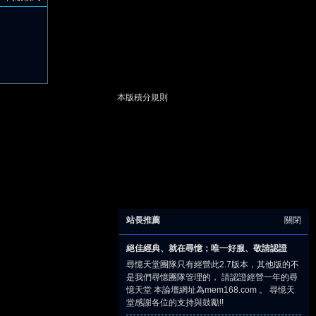
本版積分規則
站長推薦
關閉
絕佳經典、就在尋憶；唯一好服、敬請認證
尋憶天堂團隊只有經營此2.7版本，其他版的不
是我們尋憶團隊管理的， 請認證經營一年的尋
憶天堂 本論壇網址為mem168.com 。 尋憶天
堂感謝各位的支持與鼓勵!!