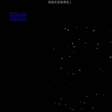
尋憶天堂前導頁
|