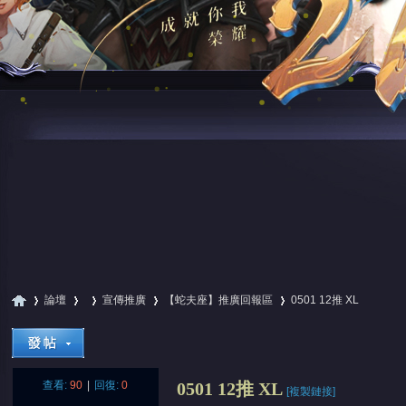
論壇
宣傳推廣
【蛇夫座】推廣回報區
0501 12推 XL
尋
»
›
›
›
›
查看:
90
|
回復:
0
0501 12推 XL
[複製鏈接]