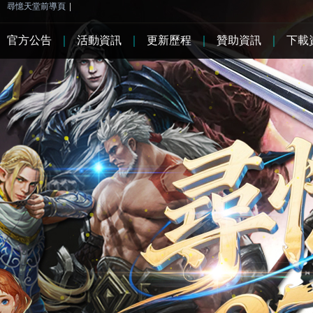
尋憶天堂前導頁
|