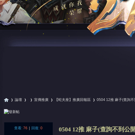
論壇
宣傳推廣
【蛇夫座】推廣回報區
0504 12推 麻子(查詢
尋
»
›
›
›
›
查看:
76
|
回復:
0
0504 12推 麻子(查詢不到公