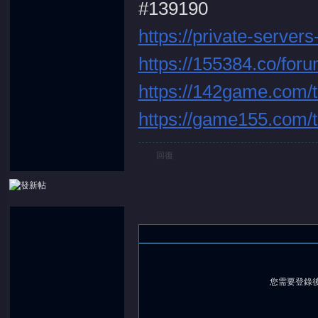
#139190
https://private-serve
https://155384.co/for
堂
https://142game.com/
https://game155.com/
回復
您需要登錄