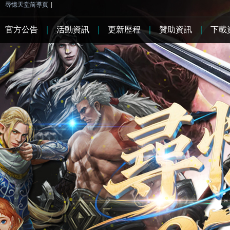
尋憶天堂前導頁
|