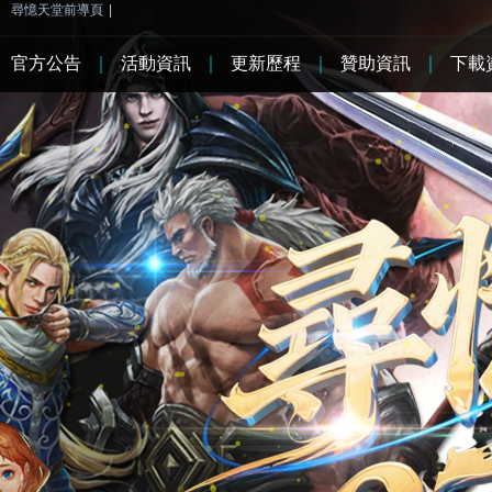
尋憶天堂前導頁
|