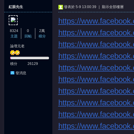
紅眼先生
發表於 5-9 13:00:39
|
顯示全部樓層
https://www.facebook.
https://www.facebook.
8324
0
2萬
主題
回帖
積分
https://www.facebook.
論壇元老
憶
https://www.facebook.
積分
26129
https://www.facebook.
發消息
https://www.facebook.
https://www.facebook.
https://www.facebook.
天
https://www.facebook.
https://www.facebook.