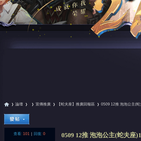
論壇
宣傳推廣
【蛇夫座】推廣回報區
0509 12推 泡泡公主(
尋
»
›
›
›
›
查看:
101
|
回復:
0
0509 12推 泡泡公主(蛇夫座)