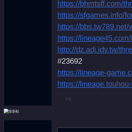
https://bhmtsff.com/t
https://sfgames.info
https://bbs.tw789.net
堂
https://lineage45.com
http://dz.adj.idv.tw/t
#23692
https://lineage-game.
https://lineage.touhou
回復