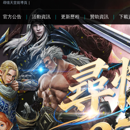
尋憶天堂前導頁
|