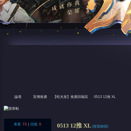
論壇
宣傳推廣
【蛇夫座】推廣回報區
0513 12推 XL
尋
»
›
›
›
›
查看:
73
|
回復:
0
0513 12推 XL
[複製鏈接]