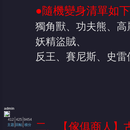
●隨機變身清單如
獨角獸、功夫熊、高
堂
妖精盜賊、
反王、賽尼斯、史雷
admin
412
425
9454
二、
【傢俱商人】
主題
回帖
積分