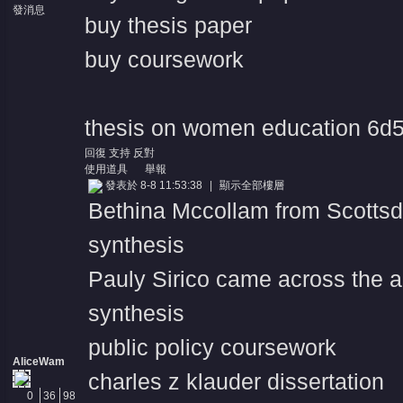
發消息
buy thesis paper
buy coursework
thesis on women education
6d5
回復
支持
反對
使用道具
舉報
發表於 8-8 11:53:38
|
顯示全部樓層
Bethina Mccollam from Scottsd
synthesis
Pauly Sirico came across the a
synthesis
public policy coursework
AliceWam
charles z klauder dissertation
0
36
98