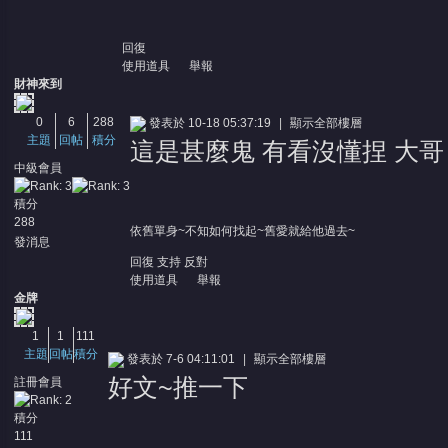
回復
使用道具
舉報
財神來到
0
6
288
發表於 10-18 05:37:19
|
顯示全部樓層
主題
回帖
積分
這是甚麼鬼 有看沒懂捏 大哥
中級會員
積分
288
依舊單身~不知如何找起~舊愛就給他過去~
發消息
回復
支持
反對
使用道具
舉報
金牌
1
1
111
主題
回帖
積分
發表於 7-6 04:11:01
|
顯示全部樓層
好文~推一下
註冊會員
積分
111