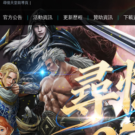
尋憶天堂前導頁
|