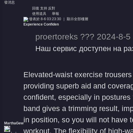
發消息
回復
支持
反對
使用道具
舉報
發表於 8-6 03:23:30
|
顯示全部樓層
Experience Confiden
proertoreks ??? 2024-8-5
Наш сервис доступен на раз
Elevated-waist exercise trousers
providing superb aid and covera
confident, especially in posture
band gives a trimming result, imp
in position, so you will not have 
MarthaGew
workout. The flexibility of high-