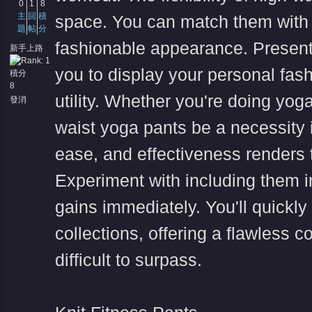
0
1
8
主
回
積
space. You can match them with a
題
帖
分
fashionable appearance. Presente
新手上路
you to display your personal fa
積分
8
utility. Whether you're doing yoga
發消
息
waist yoga pants be a necessity i
ease, and effectiveness renders 
Experiment with including them in
gains immediately. You'll quickly
collections, offering a flawless c
difficult to surpass.