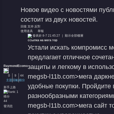
Новое видео с новостями публ
состоит из двух новостей.
回復
支持
反對
使用道具
舉報
發表於 8-7 21:45:27
|
顯示全部樓層
ссылка на мега тор
Устали искать компромисс 
предлагает отличное сочета
защиты и легкому в использо
RaymondEcomo
megsb-l11b.com>мега даркне
0
9
44
主題
回帖
積分
удобные покупки. Пройдите 
新手上路
разнообразными категориями.
積分
44
megsb-l11b.com>мега сайт т
發消息