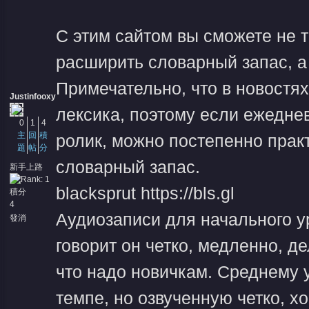
С этим сайтом вы сможете не т
расширить словарный запас, а
Примечательно, что в новостях
Justinfooxy
лексика, поэтому если ежедне
0
1
4
主
回
積
ролик, можно постепенно прак
題
帖
分
словарный запас.
新手上路
blacksprut https://bls.gl
積分
4
Аудиозаписи для начального у
發消
息
говорит он четко, медленно, д
что надо новичкам. Среднему 
темпе, но озвученную четко, 