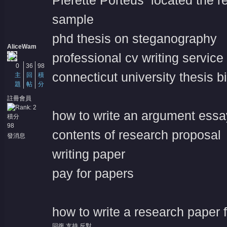
Pierette Porteus located the re
sample
phd thesis on steganography
AliceWam
professional cv writing servic
0
36
98
connecticut university thesis b
主
回
積
題
帖
分
註冊會員
how to write an argument essa
積分
98
contents of research proposal
發消息
writing paper
pay for papers
how to write a research paper 
回復
支持
反對