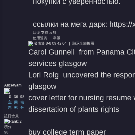
покупки с уверенностью.
ссылки на мега дарк: https:/
回復
支持
反對
使用道具
舉報
發表於 8-8 09:42:04
|
顯示全部樓層
Carol Gunnell from Panama City
services glasgow
Lori Roig uncovered the respons
glasgow
AliceWam
cover letter for nursing resume 
0
36
98
主
回
積
dissertation of plants rights
題
帖
分
註冊會員
積分
buy college term paper
98