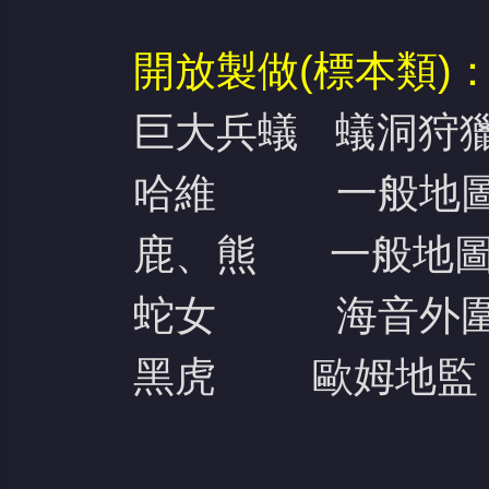
開放製做(標本類)
巨大兵蟻 蟻洞狩
哈維 一般地圖
鹿、熊
一般地
蛇女 海音外圍
黑虎 歐姆地監