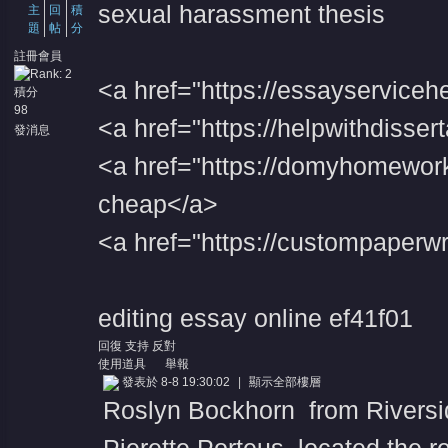
sexual harassment thesis
主
回
積
題
帖
分
註冊會員
<a href="https://essayservice
積分
98
<a href="https://helpwithdisser
發消息
<a href="https://domyhomewo
cheap</a>
<a href="https://custompaperw
editing essay online
ef41f01
回復
支持
反對
使用道具
舉報
發表於 8-8 19:30:02
|
顯示全部樓層
Roslyn Bockhorn from Riversi