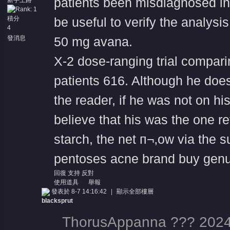
patients been misdiagnosed in
新手上路
積分
be useful to verify the analysi
4
發消息
50 mg avana
.
X-2 dose-ranging trial compari
patients 616. Although he doesn
the reader, if he was not on hi
believe that his was the one refe
starch, the net п¬‚ow via the 
pentoses
acne brand buy genu
回復
支持
反對
使用道具
舉報
發表於 8-7 14:16:42
|
顯示全部樓層
blacksprut
ThorusAppanna ??? 2024