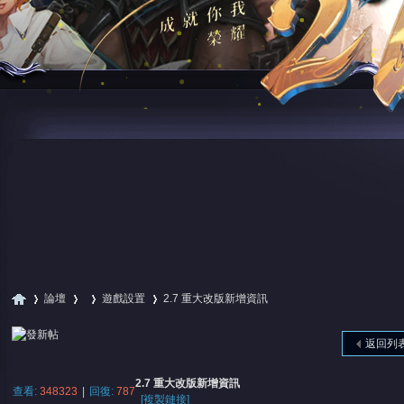
論壇
遊戲設置
2.7 重大改版新增資訊
返回列
尋
»
›
›
›
2.7 重大改版新增資訊
查看:
348323
|
回復:
787
[複製鏈接]