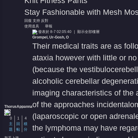
Knit Fitness Pants
Stay Fashionable with Mesh Mo
回復
支持
反對
使用道具
舉報
發表於 8-7 02:05:40
|
顯示全部樓層
Grompel, Ur-Gosh, O
Their medical traits are as fol
ataxia however with little or n
(because the vestibulocerebell
alcoholic cerebellar degenerati
imaging characteristics of the
of the approaches incidentalom
ThorusAppanna
(laparoscopic or open adrenale
0
1
4
主
回
積
the lymphoma may have regard 
題
帖
分